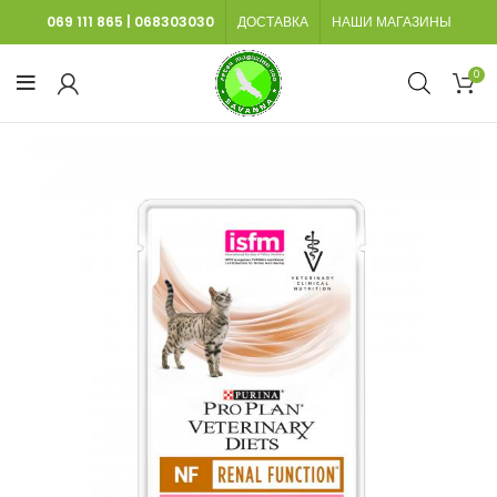
069 111 865
|
068303030
ДОСТАВКА
НАШИ МАГАЗИНЫ
0