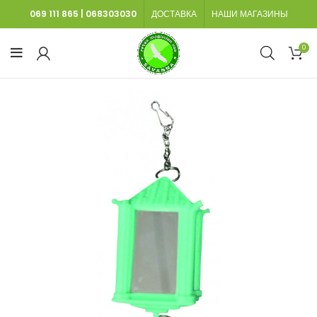
069 111 865
|
068303030
ДОСТАВКА
НАШИ МАГАЗИНЫ
0