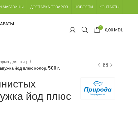
И МАГАЗИНЫ
ДОСТАВКА ТОВАРОВ
НОВОСТИ
КОНТАКТЫ
ПАРАТЫ
0
0,00
MDL
орма для птиц
пужка йод плюс колор, 500 г.
лнистых
пужка йод плюс