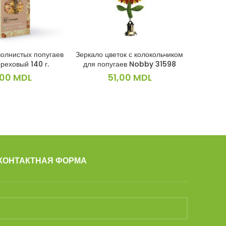
волнистых попугаев
Зеркало цветок с колокольчиком
Гирлянд
КОРЗИНУ
В КОРЗИНУ
реховый 140 г.
для попугаев Nobby 31598
,00
MDL
51,00
MDL
КОНТАКТНАЯ ФОРМА