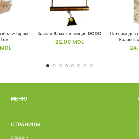
забель-1 хром
Качели 10 см коллекция DODO
Палочки для 
ИНУ
В КОРЗИНУ
В 
1 см
Колосок о
22,00
MDL
MDL
24
МЕНЮ
СТРАНИЦЫ
Магазин