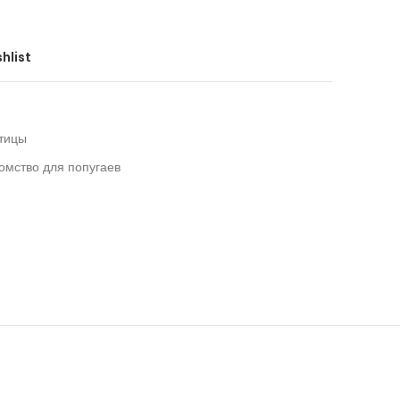
hlist
тицы
омство для попугаев