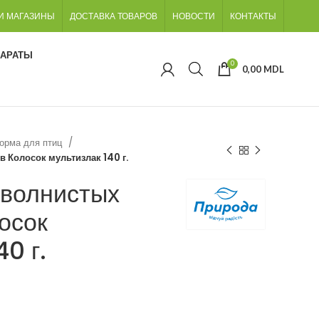
И МАГАЗИНЫ
ДОСТАВКА ТОВАРОВ
НОВОСТИ
КОНТАКТЫ
ПАРАТЫ
0
0,00
MDL
орма для птиц
 Колосок мультизлак 140 г.
 волнистых
осок
40 г.