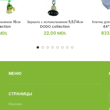
льчиком 16см
Зеркало с колокольчиком 5,5/14см
Клетка для
ИНУ
В КОРЗИНУ
В 
ection
DODO collection
44*
MDL
22,00
MDL
833
МЕНЮ
СТРАНИЦЫ
Магазин