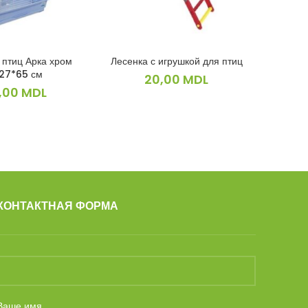
 птиц Арка хром
Лесенка с игрушкой для птиц
Палочки 
КОРЗИНУ
В КОРЗИНУ
27*65 см
Коло
20,00
MDL
,00
MDL
КОНТАКТНАЯ ФОРМА
Ваше имя