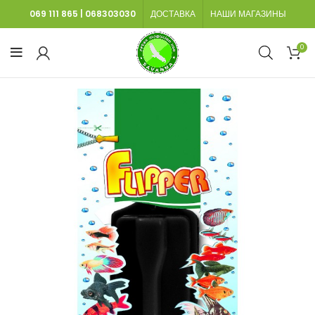
069 111 865
|
068303030
ДОСТАВКА
НАШИ МАГАЗИНЫ
0