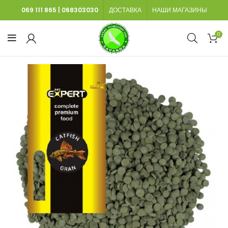
069 111 865
|
068303030
ДОСТАВКА
НАШИ МАГАЗИНЫ
0