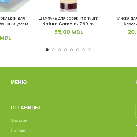
рокладки для
Шампунь для собак Premium
Миска для
ИНУ
В КОРЗИНУ
В 
ованным углем
Nature Complex 250 ml
Класс
.
55,00
MDL
20
MDL
МЕНЮ
СТРАНИЦЫ
Магазин
Собаки