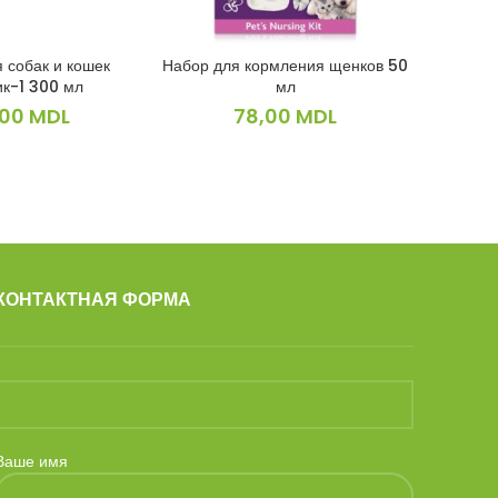
 собак и кошек
Набор для кормления щенков 50
Корм для
КОРЗИНУ
В КОРЗИНУ
ик-1 300 мл
мл
,00
MDL
78,00
MDL
КОНТАКТНАЯ ФОРМА
Ваше имя