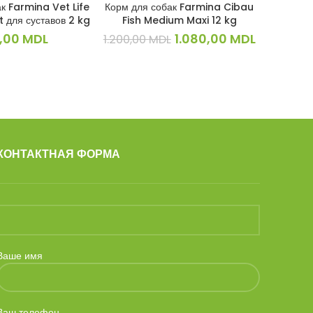
к Farmina Vet Life
Корм для собак Farmina Cibau
Шампунь
КОРЗИНУ
В КОРЗИНУ
t для суставов 2 kg
Fish Medium Maxi 12 kg
An
Первоначальная
Текущая
,00
MDL
1.080,00
MDL
1.200,00
MDL
цена
цена:
составляла
1.080,00 
1.200,00 MDL.
КОНТАКТНАЯ ФОРМА
Ваше имя
Ваш телефон