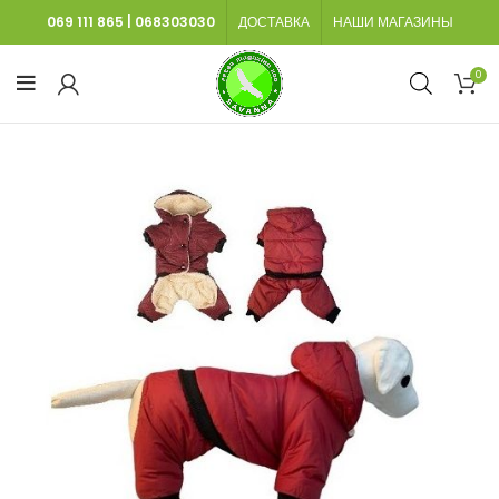
069 111 865
|
068303030
ДОСТАВКА
НАШИ МАГАЗИНЫ
0