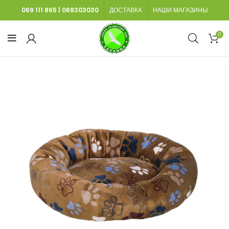
069 111 865
|
068303030
ДОСТАВКА
НАШИ МАГАЗИНЫ
0