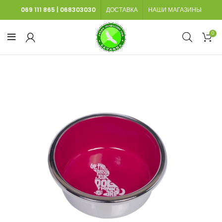
069 111 865
|
068303030
ДОСТАВКА
НАШИ МАГАЗИНЫ
0