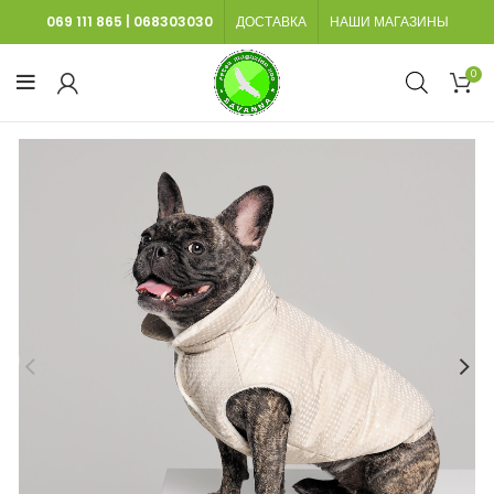
069 111 865
|
068303030
ДОСТАВКА
НАШИ МАГАЗИНЫ
0