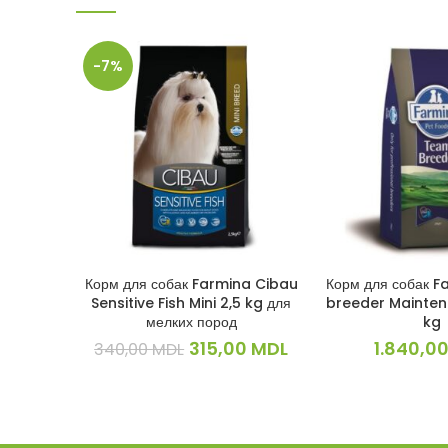
-7%
Корм для собак Farmina Cibau
Корм для собак 
В КОРЗИНУ
В КОРЗ
Sensitive Fish Mini 2,5 kg для
breeder Mainten
мелких пород
kg
Первоначальная
Текущая
315,00
MDL
1.840,0
340,00
MDL
цена
цена:
составляла
315,00 MDL.
340,00 MDL.