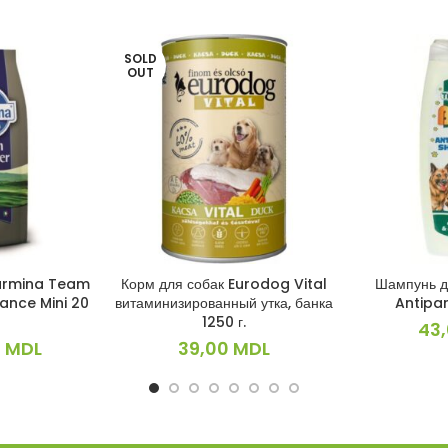
SOLD
OUT
Farmina Team
Корм для собак Eurodog Vital
Шампунь д
ИНУ
ПОДРОБНЕЕ
В 
ance Mini 20
витаминизированный утка, банка
Antipa
1250 г.
43
0
MDL
39,00
MDL