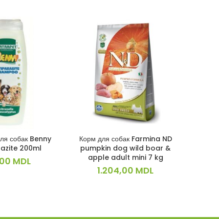
SOLD
OUT
ля собак Benny
Корм для собак Farmina ND
Корм
КОРЗИНУ
В КОРЗИНУ
razite 200ml
pumpkin dog wild boar &
гов
apple adult mini 7 kg
,00
MDL
1.204,00
MDL