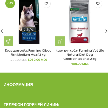
-10%
Корм для собак Farmina Cibau
Корм для собак Farmina Vet Life
Fish Medium Maxi 12 kg
Natural Diet Dog
Gastrointestinal 2 kg
Первоначальная
Текущая
1.080,00
MDL
1.200,00
MDL
цена
цена:
480,00
MDL
составляла
1.080,00 MDL.
1.200,00 MDL.
ИНФОРМАЦИЯ
ТЕЛЕФОН ГОРЯЧЕЙ ЛИНИИ: