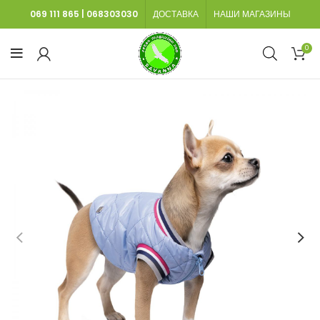
069 111 865
|
068303030
ДОСТАВКА
НАШИ МАГАЗИНЫ
0