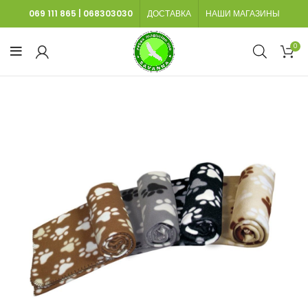
069 111 865
|
068303030
ДОСТАВКА
НАШИ МАГАЗИНЫ
0