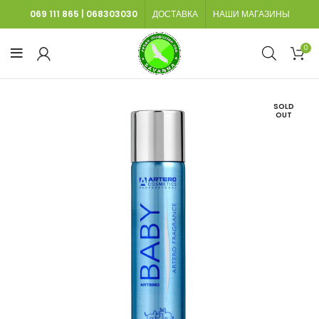
069 111 865
|
068303030
ДОСТАВКА
НАШИ МАГАЗИНЫ
0
SOLD
OUT