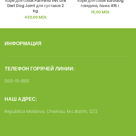
Корм для собак Farmina Vet Life
Корм для собак Eurodog
Diet Dog Joint для суставов 2
говядина, банка 415 г.
kg
15,00
MDL
430,00
MDL
ИНФОРМАЦИЯ
ТЕЛЕФОН ГОРЯЧЕЙ ЛИНИИ:
069-111-865
НАШ АДРЕС:
Republica Moldova, Chisinau, M.c.Batrin, 12/2