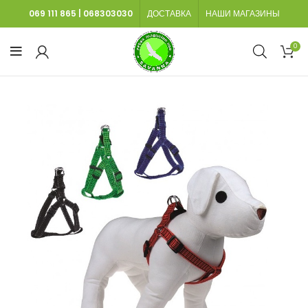
069 111 865
|
068303030
ДОСТАВКА
НАШИ МАГАЗИНЫ
0