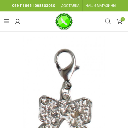
069 111 865
|
068303030
ДОСТАВКА
НАШИ МАГАЗИНЫ
0