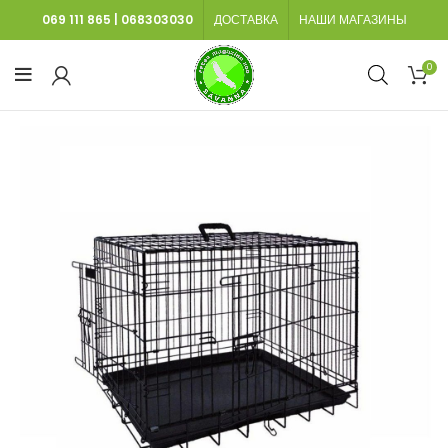
069 111 865
|
068303030
ДОСТАВКА
НАШИ МАГАЗИНЫ
0