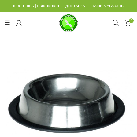
069 111 865
|
068303030
ДОСТАВКА
НАШИ МАГАЗИНЫ
0