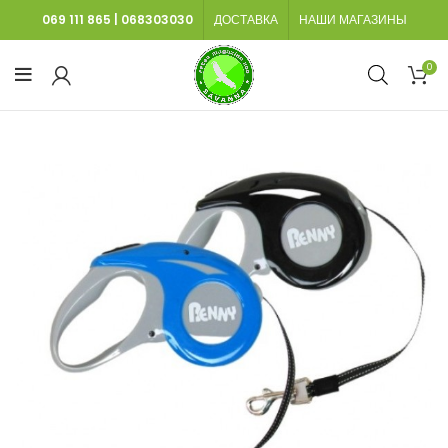
069 111 865
|
068303030
ДОСТАВКА
НАШИ МАГАЗИНЫ
0