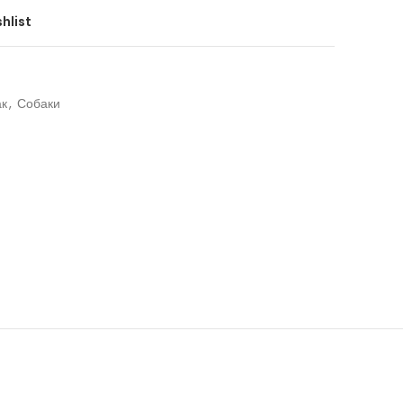
hlist
ак
,
Собаки