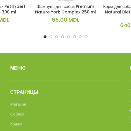
к Pet Expert
Шампунь для собак Premium
Корм для соба
ИНУ
В КОРЗИНУ
В 
e 300 ml
Nature York Complex 250 ml
Natural Die
MDL
55,00
MDL
640
МЕНЮ
СТРАНИЦЫ
Магазин
Собаки
Кошки