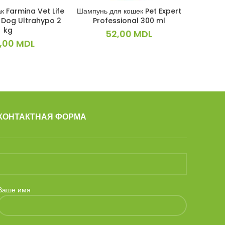
к Farmina Vet Life
Шампунь для кошек Pet Expert
Корм для
КОРЗИНУ
В КОРЗИНУ
t Dog Ultrahypo 2
Professional 300 ml
Natural
kg
52,00
MDL
,00
MDL
КОНТАКТНАЯ ФОРМА
Ваше имя