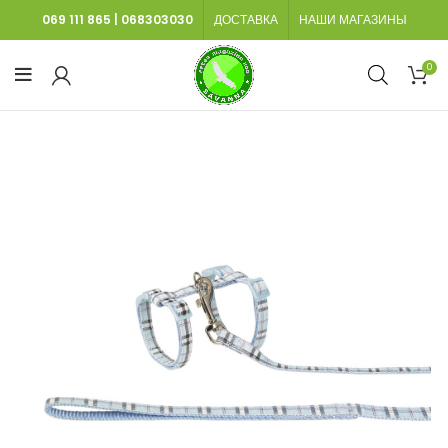
069 111 865
|
068303030
ДОСТАВКА
НАШИ МАГАЗИНЫ
0