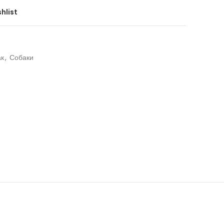
hlist
ак
,
Собаки