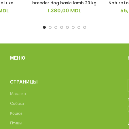
de Luxe
breeder dog basic lamb 20 kg
Nature Lo
MDL
1.380,00
MDL
55
МЕНЮ
СТРАНИЦЫ
Магазин
Собаки
Кошки
Птицы