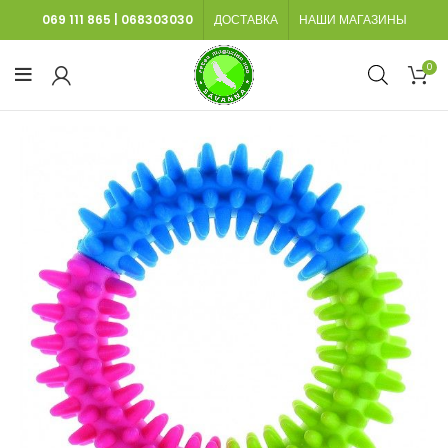
069 111 865
|
068303030
ДОСТАВКА
НАШИ МАГАЗИНЫ
0