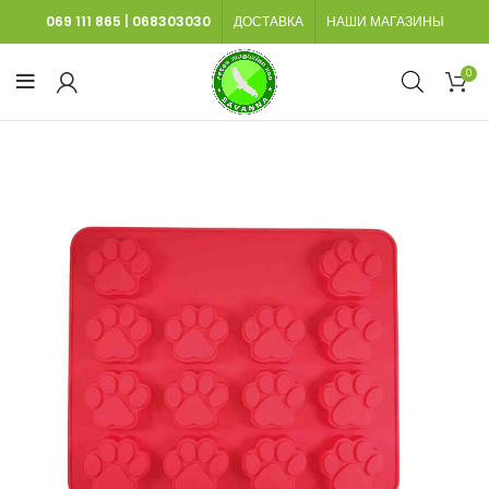
069 111 865
|
068303030
ДОСТАВКА
НАШИ МАГАЗИНЫ
0