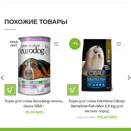
ПОХОЖИЕ ТОВАРЫ
SOLD
-7%
OUT
Корм для собак Eurodog печень,
Корм для собак Farmina Cibau
банка 1250 г.
Sensitive Fish Mini 2,5 kg для
мелких пород
35,00
MDL
Первоначальная
Текуща
315,00
MDL
340,00
MDL
цена
цена:
составляла
315,00 
340,00 MDL.