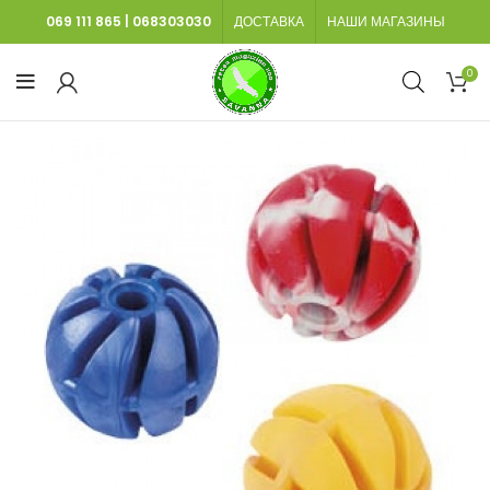
069 111 865
|
068303030
ДОСТАВКА
НАШИ МАГАЗИНЫ
0