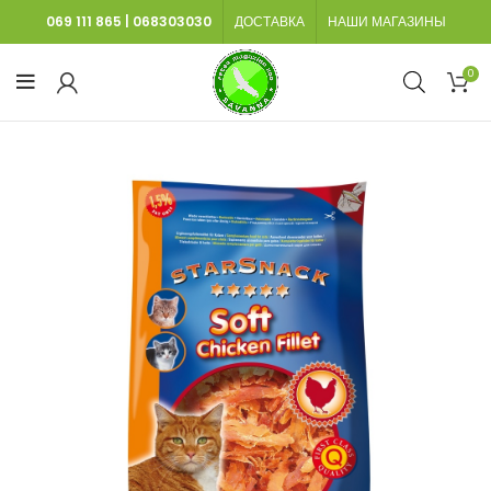
069 111 865
|
068303030
ДОСТАВКА
НАШИ МАГАЗИНЫ
0