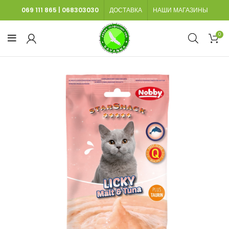
069 111 865
|
068303030
ДОСТАВКА
НАШИ МАГАЗИНЫ
0