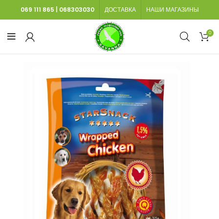
069 111 865
|
068303030
ДОСТАВКА
НАШИ МАГАЗИНЫ
0