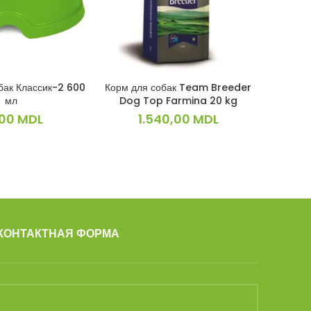
бак Классик-2 600
Корм для собак Team Breeder
Миска д
КОРЗИНУ
В КОРЗИНУ
мл
Dog Top Farmina 20 kg
,00
MDL
1.540,00
MDL
КОНТАКТНАЯ ФОРМА