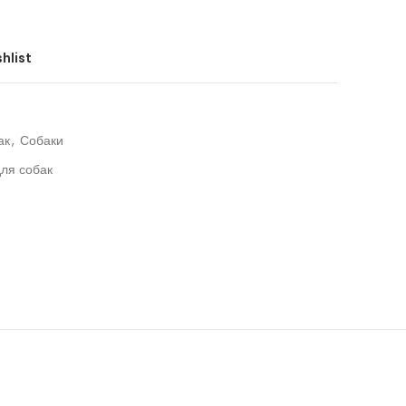
hlist
ак
,
Собаки
для собак