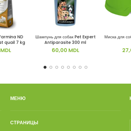
 Farmina ND
Шампунь для собак Pet Expert
Миска для со
ИНУ
В КОРЗИНУ
В 
t quail 7 kg
Antiparasite 300 ml
0
MDL
60,00
MDL
27
МЕНЮ
СТРАНИЦЫ