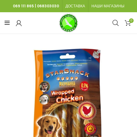
069 111 865
|
068303030
ДОСТАВКА
НАШИ МАГАЗИНЫ
0