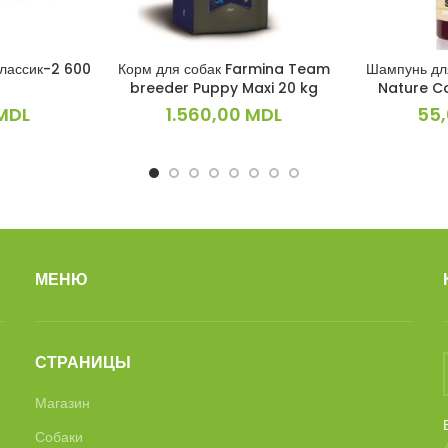
Классик-2 600
Корм для собак Farmina Team
Шампунь дл
ИНУ
В КОРЗИНУ
В 
breeder Puppy Maxi 20 kg
Nature C
MDL
1.560,00
MDL
55
МЕНЮ
СТРАНИЦЫ
Магазин
Собаки