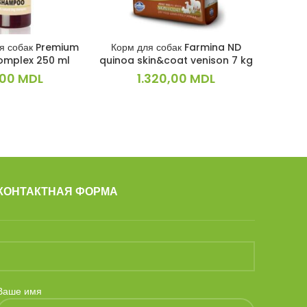
я собак Premium
Корм для собак Farmina ND
Корм для
КОРЗИНУ
В КОРЗИНУ
omplex 250 ml
quinoa skin&coat venison 7 kg
Diet Dog 
,00
MDL
1.320,00
MDL
КОНТАКТНАЯ ФОРМА
Ваше имя