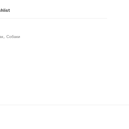
hlist
ак
,
Собаки