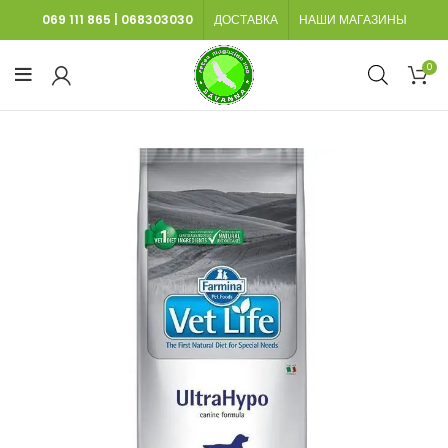
069 111 865
|
068303030
ДОСТАВКА
НАШИ МАГАЗИНЫ
0