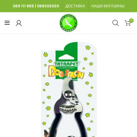
069 111 865
|
068303030
ДОСТАВКА
НАШИ МАГАЗИНЫ
0