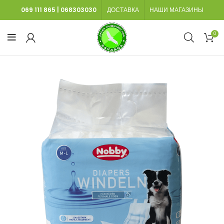
069 111 865
|
068303030
ДОСТАВКА
НАШИ МАГАЗИНЫ
0