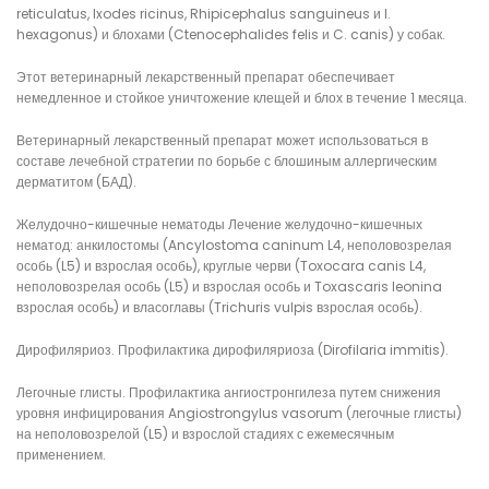
reticulatus, Ixodes ricinus, Rhipicephalus sanguineus и I.
hexagonus) и блохами (Ctenocephalides felis и C. canis) у собак.
Этот ветеринарный лекарственный препарат обеспечивает
немедленное и стойкое уничтожение клещей и блох в течение 1 месяца.
Ветеринарный лекарственный препарат может использоваться в
составе лечебной стратегии по борьбе с блошиным аллергическим
дерматитом (БАД).
Желудочно-кишечные нематоды Лечение желудочно-кишечных
нематод: анкилостомы (Ancylostoma caninum L4, неполовозрелая
особь (L5) и взрослая особь), круглые черви (Toxocara canis L4,
неполовозрелая особь (L5) и взрослая особь и Toxascaris leonina
взрослая особь) и власоглавы (Trichuris vulpis взрослая особь).
Дирофиляриоз. Профилактика дирофиляриоза (Dirofilaria immitis).
Легочные глисты. Профилактика ангиостронгилеза путем снижения
уровня инфицирования Angiostrongylus vasorum (легочные глисты)
на неполовозрелой (L5) и взрослой стадиях с ежемесячным
применением.