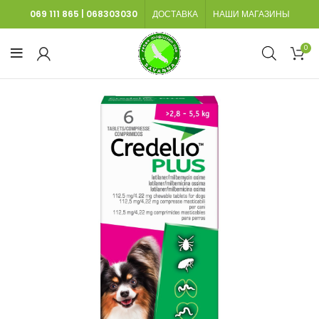
069 111 865
|
068303030
ДОСТАВКА
НАШИ МАГАЗИНЫ
0