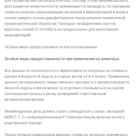
для профилактики Dirofilaria immitis, поэтому, чтобы минимизировать
риск развития резистентности, рекомендуется проводить тестирование
собак на наличие циркулирующих антигенов и микрофилярий в крови в
начале каждого сезона дирофиляриоза перед началом ежемесячной
профилактической обработки. Препарат неэффективен против
взрослых особей D. immitis и не предназначен для уничтожения
микрофилярий.
Особые меры предосторожности при использовании
Особые меры предосторожности при применении на животных
Все данные по безопасности и эффективности получены на собаках и
щенках в возрасте 8 недель и старше, весом 1,4 кг и более. Применение
данного ветеринарного лекарственного препарата у щенков в возрасте
менее 8 недель и весом менее 1,4 кг должно основываться на оценке
соотношения пользы и риска, проводимой ответственным
ветеринарным врачом.
Рекомендуемая доза должна строго соблюдаться у собак с мутацией
MDR1 (-/-) с нефункциональным P-гликопротеином, включая колли и
родственные породы.
Перед первым применением вакцины собаки из регионов, эндемичных