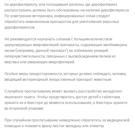
по дирофиляриозу, или посещавшие регионы, где дирофиляриоз
распространен, должны быть обследованы на наличие дирофиляриоза.
По усмотрению ветеринара, инфицированных собак следует
обработать инвазионным препаратом для уничтожения взрослых
дирофиляриозов.
Не рекомендуется назначать собакам с большим количеством
циркулирующих микрофилярий препараты, содержащие милбемицина
оксим (например, данный препарат), во избежание реакций
гиперчувствительности, связанных с высвобождением белков из
мертвых или умирающих микрофилярий.
Особые меры предосторожности, которые должен соблюдать человек,
вводящий ветеринарный лекарственный препарат животным
Случайное проглатывание может вызвать расстройство желудочно-
кишечного тракта. Чтобы предотвратить доступ детей к таблеткам,
храните их в блистере до момента использования, а блистеры храните
во вторичной упаковке.
При случайном проглатывании немедленно обратитесь за медицинской
помощью и покажите врачу листок-вкладыш или этикетку.