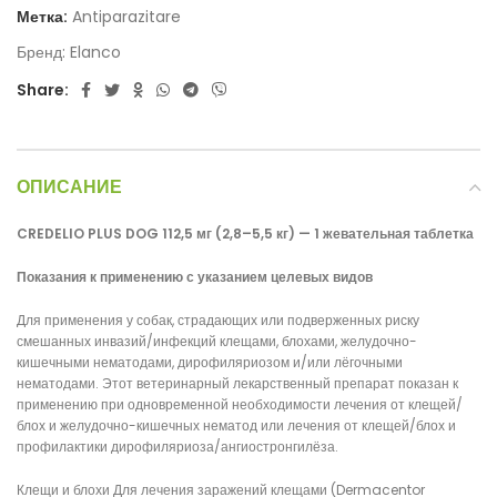
Метка:
Antiparazitare
Бренд:
Elanco
Share:
ОПИСАНИЕ
CREDELIO PLUS DOG 112,5 мг (2,8–5,5 кг) — 1 жевательная таблетка
Показания к применению с указанием целевых видов
Для применения у собак, страдающих или подверженных риску
смешанных инвазий/инфекций клещами, блохами, желудочно-
кишечными нематодами, дирофиляриозом и/или лёгочными
нематодами. Этот ветеринарный лекарственный препарат показан к
применению при одновременной необходимости лечения от клещей/
блох и желудочно-кишечных нематод или лечения от клещей/блох и
профилактики дирофиляриоза/ангиостронгилёза.
Клещи и блохи Для лечения заражений клещами (Dermacentor