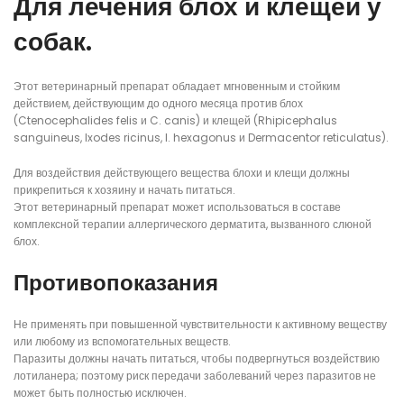
Для лечения блох и клещей у
собак.
Этот ветеринарный препарат обладает мгновенным и стойким
действием, действующим до одного месяца против блох
(Ctenocephalides felis и C. canis) и клещей (Rhipicephalus
sanguineus, Ixodes ricinus, I. hexagonus и Dermacentor reticulatus).
Для воздействия действующего вещества блохи и клещи должны
прикрепиться к хозяину и начать питаться.
Этот ветеринарный препарат может использоваться в составе
комплексной терапии аллергического дерматита, вызванного слюной
блох.
Противопоказания
Не применять при повышенной чувствительности к активному веществу
или любому из вспомогательных веществ.
Паразиты должны начать питаться, чтобы подвергнуться воздействию
лотиланера; поэтому риск передачи заболеваний через паразитов не
может быть полностью исключен.