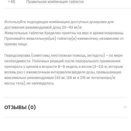
> 45
Правильная комбинация таблеток
Используйте подходящую комбинацию доступных дозировок для
достижения рекомендуемой дозы 20–43 мг/кг.
Жевательные таблетки Кределио приятны на вкус и ароматизированы.
Принимайте жевательную(ые) таблетку(и) ежемесячно, независимо от
приема пищи.
Передозировка (симптомы, неотложная помощь, антидоты) – по мере
необходимости. Побочных реакций после перорального применения
препарата у щенков в возрасте 8–9 недель и весом 1,3–3,6 кг, которым
восемь раз с ежемесячным интервалом вводили дозы, превышающие
максимально рекомендуемую (43 мг, 129 мг и 215 мг лотиланера/кг
массы тела), не наблюдалось.
ОТЗЫВЫ (0)