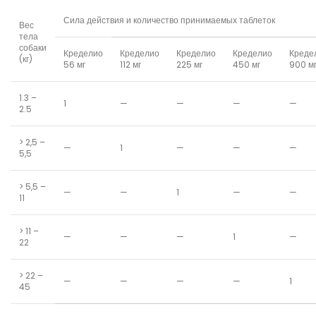
Сила действия и количество принимаемых таблеток
Вес
тела
собаки
Кределио
Кределио
Кределио
Кределио
Креде
(кг)
56 мг
112 мг
225 мг
450 мг
900 м
1.3 –
1
—
—
—
—
2.5
> 2,5 –
—
1
—
—
—
5,5
> 5,5 –
—
—
1
—
—
11
> 11 –
—
—
—
1
—
22
> 22 –
—
—
—
—
1
45