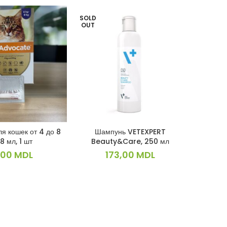
SOLD
SOLD
OUT
OUT
я кошек от 4 до 8
Шампунь VETEXPERT
Advocat
КОРЗИНУ
ПОДРОБНЕЕ
.8 мл, 1 шт
Beauty&Care, 250 мл
блох и гл
,00
MDL
173,00
MDL