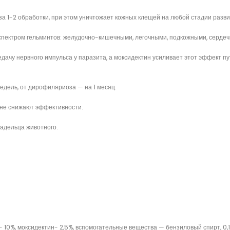
а 1-2 обработки, при этом уничтожает кожных клещей на любой стадии разви
спектром гельминтов: желудочно-кишечными, легочными, подкожными, серде
чу нервного импульса у паразита, а моксидектин усиливает этот эффект пу
едель, от дирофиляриоза — на 1 месяц.
и не снижают эффективности.
адельца животного.
10%, моксидектин- 2,5%, вспомогательные вещества — бензиловый спирт, 0,1