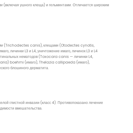
ми (включая ушного клеща) и гельминтами. Отличается широким
и (Trichodectes canis), клещами (Otodectes cynotis,
о, личинки L3 и L4, уничтожение имаго, личинок L3 и L4
естинальных нематодов (Toxocara canis — личинки L4,
ria) boehmi (имаго), Thelazia callipaeda (имаго),
еского блошиного дерматита.
елой глистной инвазии (класс 4). Противопоказано лечение
ходимости вмешательства.