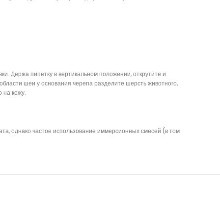
ки. Держа пипетку в вертикальном положении, открутите и
В области шеи у основания черепа разделите шерсть животного,
 на кожу.
ата, однако частое использование иммерсионных смесей (в том