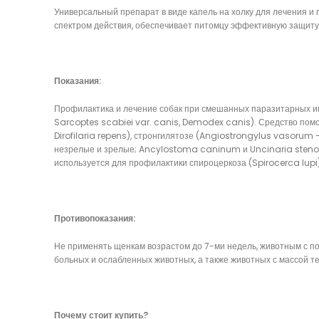
Универсальный препарат в виде капель на холку для лечения и
спектром действия, обеспечивает питомцу эффективную защиту 
Показания:
Профилактика и лечение собак при смешанных паразитарных инв
Sarcoptes scabiei var. canis, Demodex canis). Средство помог
Dirofilaria repens), стронгилятозе (Angiostrongylus vasorum
незрелые и зрелые; Ancylostoma caninum и Uncinaria stenoceph
используется для профилактики спироцеркоза (Spirocerca lupi)
Противопоказания:
Не применять щенкам возрастом до 7-ми недель, животным с п
больных и ослабленных животных, а также животных с массой те
Почему стоит купить?