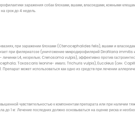
 профилактики заражения собак блохами, вшами, власоедами, кожными клеща
на срок до 4 недель.
азиях, при заражении блохами (Ctenocephalides felis), вшами и власоедам
ает при филяриатозе (уничтожение микродирофилярий Dirofilaria immitis имаг
 — личинки L4, незрелые; Сrenosoma vulpis), эффективно против гастроинт
ala; Toxascaris leonine- имаго; Trichuris vulpis), Eucoleus (син. Capilla
. Препарат может использоваться как одно из средств при лечении аллергич
овышенной чувствительностью к компонентам препарата или при наличии тяж
ла до 1 кг. Лечение последних должно основываться на оценке риска и необ