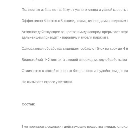
Полностью избавляет собаку от ушного клеща и ушной коросты з
Эффективно борется с блохами, вшами, власоедами и широким 
Активное действующее вещество имидаклоприд прерывает переда
дальнейшем приводит к параличу и гибели паразита.
Одноразовая обработка защищает собаку от блох на срок до 4 н
Водостойкий: 1-2 контакта с водой в период между обработкам
Отличается высокой степенью безопасности и удобством для вл
Не вызывает стресс у питомца.
Состав:
1 мл препарата содержит действующие вещества имидаклоприд- 