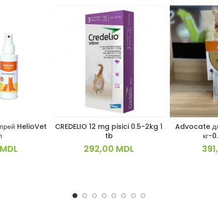
прей HelioVet
CREDELIO 12 mg pisici 0.5-2kg 1
Advocate дл
НЕЕ
В КОРЗИНУ
В 
л
tb
кг-0
MDL
292,00
MDL
391